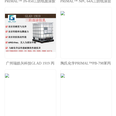
PRIMAL™ JN-850三防纸面涂胶
PRIMAL™ NPC 64A三防纸涂层
乳 纸张面涂层
胶乳 陶氏纸张涂布乳液
广州瑞皓兴科技GLAD 1919 丙
陶氏化学PRIMAL™PB-798苯丙
烯酸共聚物乳液
胶乳 配方通用性强苯丙胶乳