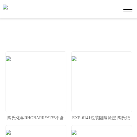
陶氏化学RHOBARR™135不含
EXP-6141包装阻隔涂层 陶氏纸
氟碳防油纸胶乳 陶氏阻隔新产
杯纸碗纸容器新品推荐
品