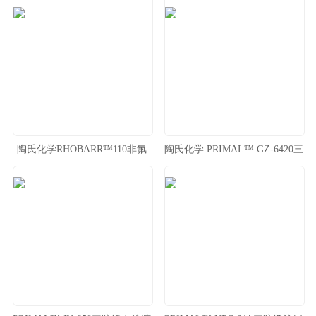
层
陶氏化学RHOBARR™110非氟
陶氏化学 PRIMAL™ GZ-6420三
碳类防油胶乳 汉堡防油纸涂层
防纸面涂胶乳 热敏纸涂层